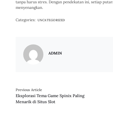
tanpa harus stres. Dengan pendekatan ini, setiap put
menyenangkan.
Categories:
UNCATEGORIZED
ADMIN
Previous Article
Eksplorasi Tema Game Spinix Paling
Menarik di Situs Slot