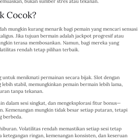
 memuaskan, bukan sumber stres atau tekanan.
ak Cocok?
ndah mungkin kurang menarik bagi pemain yang mencari sensasi
igus. Jika tujuan bermain adalah jackpot progresif atau
 mungkin terasa membosankan. Namun, bagi mereka yang
atilitas rendah tetap pilihan terbaik.
g untuk menikmati permainan secara bijak. Slot dengan
 lebih stabil, memungkinkan pemain bermain lebih lama,
uran tanpa tekanan.
n dalam sesi singkat, dan mengeksplorasi fitur bonus—
. Kemenangan mungkin tidak besar setiap putaran, tetapi
g berbeda.
iburan. Volatilitas rendah memastikan setiap sesi tetap
 ketegangan ringan, kemenangan konsisten, dan keseruan