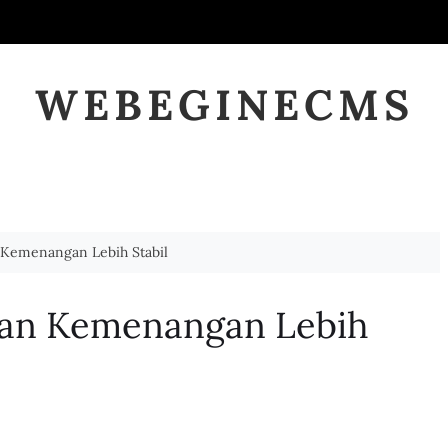
WEBEGINECMS
an Kemenangan Lebih Stabil
liran Kemenangan Lebih