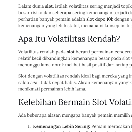
Dalam dunia
slot
, istilah volatilitas sering menjadi t
besar risiko dan seberapa sering kemenangan terjadi d
perhatian banyak pemain adalah
slot depo 10k
dengan vo
kemenangan yang lebih stabil, memahami konsep ini bis
Apa Itu Volatilitas Rendah?
Volatilitas rendah pada
slot
berarti permainan cenderu
relatif kecil dibandingkan kemenangan besar pada slot vo
menunggu lama untuk melihat hasil positif dari setiap 
Slot dengan volatilitas rendah ideal bagi mereka yang 
saldo agar tidak cepat habis. Aliran kemenangan yan
menikmati permainan lebih lama.
Kelebihan Bermain Slot Volati
Ada beberapa alasan mengapa banyak pemain memilih
Kemenangan Lebih Sering:
Pemain merasakan k