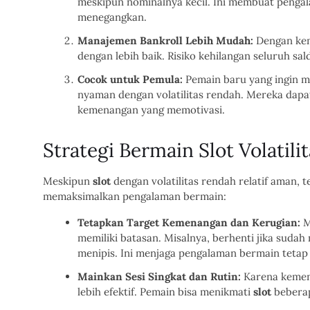
meskipun nominalnya kecil. Ini membuat pengal
menegangkan.
Manajemen Bankroll Lebih Mudah:
Dengan kem
dengan lebih baik. Risiko kehilangan seluruh sa
Cocok untuk Pemula:
Pemain baru yang ingin
nyaman dengan volatilitas rendah. Mereka dapat
kemenangan yang memotivasi.
Strategi Bermain Slot Volatil
Meskipun
slot
dengan volatilitas rendah relatif aman,
memaksimalkan pengalaman bermain:
Tetapkan Target Kemenangan dan Kerugian:
M
memiliki batasan. Misalnya, berhenti jika suda
menipis. Ini menjaga pengalaman bermain teta
Mainkan Sesi Singkat dan Rutin:
Karena kemena
lebih efektif. Pemain bisa menikmati
slot
beberap