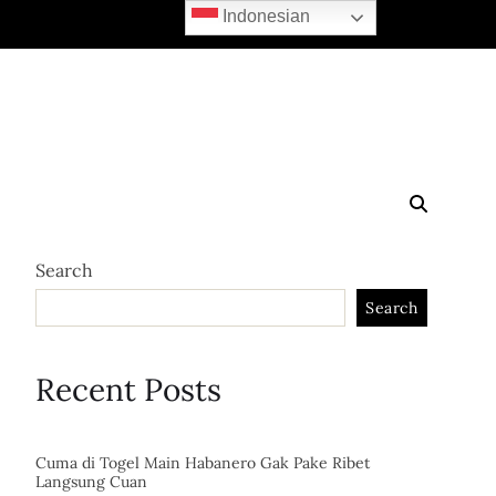
Indonesian
Search
Search
Recent Posts
Cuma di Togel Main Habanero Gak Pake Ribet
Langsung Cuan