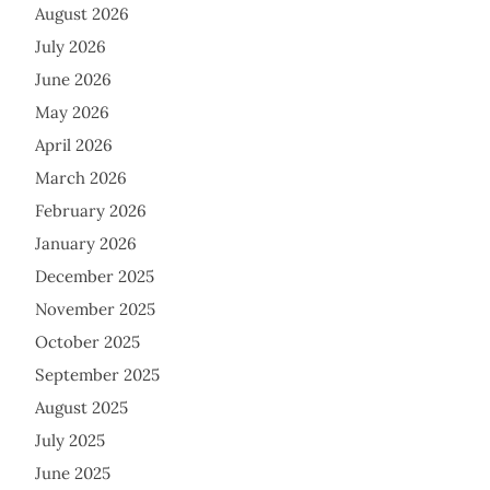
August 2026
July 2026
June 2026
May 2026
April 2026
March 2026
February 2026
January 2026
December 2025
November 2025
October 2025
September 2025
August 2025
July 2025
June 2025