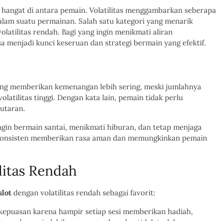
opik hangat di antara pemain. Volatilitas menggambarkan seberapa
alam suatu permainan. Salah satu kategori yang menarik
latilitas rendah. Bagi yang ingin menikmati aliran
a menjadi kunci keseruan dan strategi bermain yang efektif.
ng memberikan kemenangan lebih sering, meski jumlahnya
latilitas tinggi. Dengan kata lain, pemain tidak perlu
putaran.
ingin bermain santai, menikmati hiburan, dan tetap menjaga
g konsisten memberikan rasa aman dan memungkinkan pemain
litas Rendah
slot
dengan volatilitas rendah sebagai favorit:
epuasan karena hampir setiap sesi memberikan hadiah,