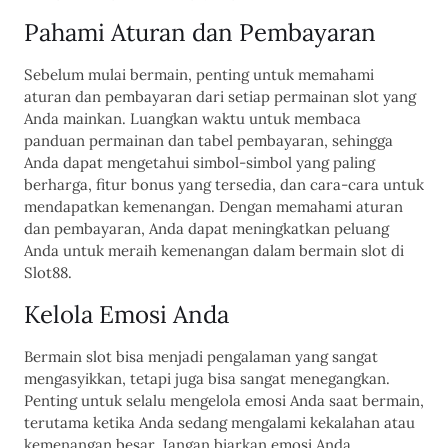
Pahami Aturan dan Pembayaran
Sebelum mulai bermain, penting untuk memahami
aturan dan pembayaran dari setiap permainan slot yang
Anda mainkan. Luangkan waktu untuk membaca
panduan permainan dan tabel pembayaran, sehingga
Anda dapat mengetahui simbol-simbol yang paling
berharga, fitur bonus yang tersedia, dan cara-cara untuk
mendapatkan kemenangan. Dengan memahami aturan
dan pembayaran, Anda dapat meningkatkan peluang
Anda untuk meraih kemenangan dalam bermain slot di
Slot88.
Kelola Emosi Anda
Bermain slot bisa menjadi pengalaman yang sangat
mengasyikkan, tetapi juga bisa sangat menegangkan.
Penting untuk selalu mengelola emosi Anda saat bermain,
terutama ketika Anda sedang mengalami kekalahan atau
kemenangan besar. Jangan biarkan emosi Anda