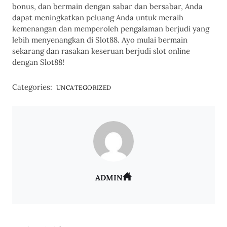
bonus, dan bermain dengan sabar dan bersabar, Anda
dapat meningkatkan peluang Anda untuk meraih
kemenangan dan memperoleh pengalaman berjudi yang
lebih menyenangkan di Slot88. Ayo mulai bermain
sekarang dan rasakan keseruan berjudi slot online
dengan Slot88!
Categories:
UNCATEGORIZED
ADMIN