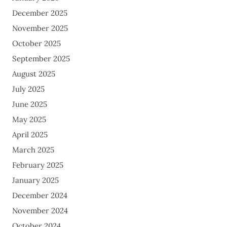
December 2025
November 2025
October 2025
September 2025
August 2025
July 2025
June 2025
May 2025
April 2025
March 2025
February 2025
January 2025
December 2024
November 2024
October 2024