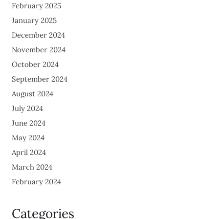
February 2025
January 2025
December 2024
November 2024
October 2024
September 2024
August 2024
July 2024
June 2024
May 2024
April 2024
March 2024
February 2024
Categories