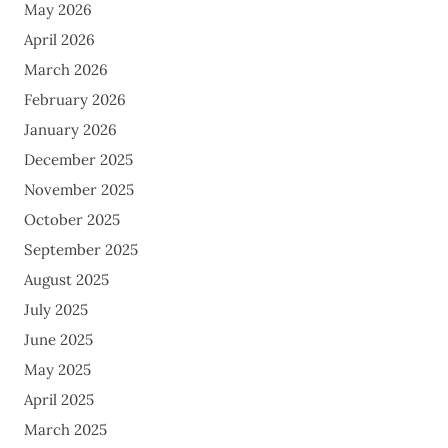
May 2026
April 2026
March 2026
February 2026
January 2026
December 2025
November 2025
October 2025
September 2025
August 2025
July 2025
June 2025
May 2025
April 2025
March 2025