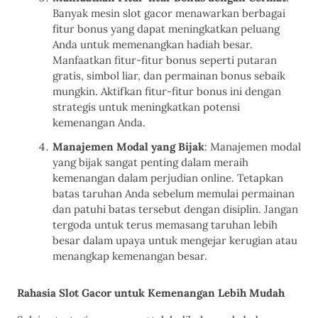
Banyak mesin slot gacor menawarkan berbagai
fitur bonus yang dapat meningkatkan peluang
Anda untuk memenangkan hadiah besar.
Manfaatkan fitur-fitur bonus seperti putaran
gratis, simbol liar, dan permainan bonus sebaik
mungkin. Aktifkan fitur-fitur bonus ini dengan
strategis untuk meningkatkan potensi
kemenangan Anda.
Manajemen Modal yang Bijak
: Manajemen modal
yang bijak sangat penting dalam meraih
kemenangan dalam perjudian online. Tetapkan
batas taruhan Anda sebelum memulai permainan
dan patuhi batas tersebut dengan disiplin. Jangan
tergoda untuk terus memasang taruhan lebih
besar dalam upaya untuk mengejar kerugian atau
menangkap kemenangan besar.
Rahasia Slot Gacor untuk Kemenangan Lebih Mudah