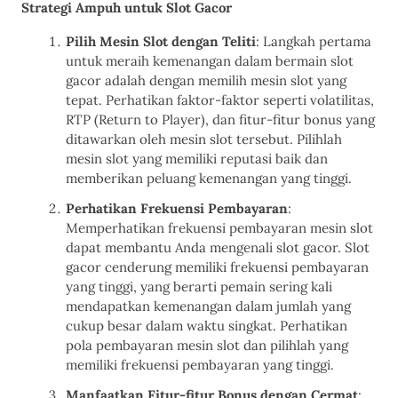
Strategi Ampuh untuk Slot Gacor
Pilih Mesin Slot dengan Teliti
: Langkah pertama
untuk meraih kemenangan dalam bermain slot
gacor adalah dengan memilih mesin slot yang
tepat. Perhatikan faktor-faktor seperti volatilitas,
RTP (Return to Player), dan fitur-fitur bonus yang
ditawarkan oleh mesin slot tersebut. Pilihlah
mesin slot yang memiliki reputasi baik dan
memberikan peluang kemenangan yang tinggi.
Perhatikan Frekuensi Pembayaran
:
Memperhatikan frekuensi pembayaran mesin slot
dapat membantu Anda mengenali slot gacor. Slot
gacor cenderung memiliki frekuensi pembayaran
yang tinggi, yang berarti pemain sering kali
mendapatkan kemenangan dalam jumlah yang
cukup besar dalam waktu singkat. Perhatikan
pola pembayaran mesin slot dan pilihlah yang
memiliki frekuensi pembayaran yang tinggi.
Manfaatkan Fitur-fitur Bonus dengan Cermat
: