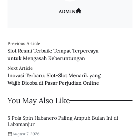
ADMIN
Previous Article
Slot Resmi Terbaik: Tempat Terpercaya
untuk Mengasah Keberuntungan
Next Article
Inovasi Terbaru: Slot-Slot Menarik yang
Wajib Dicoba di Pasar Perjudian Online
You May Also Like
5 Pola Spin Habanero Paling Ampuh Bulan Ini di
Labamanjur
August 7, 2026