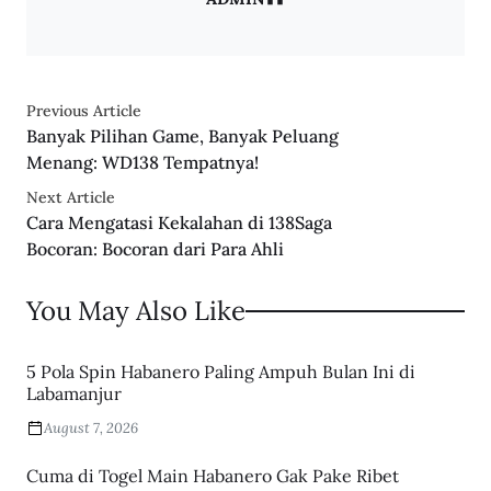
Previous Article
Banyak Pilihan Game, Banyak Peluang
Menang: WD138 Tempatnya!
Next Article
Cara Mengatasi Kekalahan di 138Saga
Bocoran: Bocoran dari Para Ahli
You May Also Like
5 Pola Spin Habanero Paling Ampuh Bulan Ini di
Labamanjur
August 7, 2026
Cuma di Togel Main Habanero Gak Pake Ribet