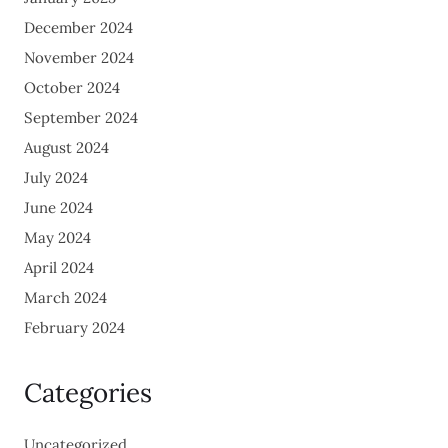
December 2024
November 2024
October 2024
September 2024
August 2024
July 2024
June 2024
May 2024
April 2024
March 2024
February 2024
Categories
Uncategorized