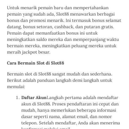
Untuk menarik pemain baru dan mempertahankan
pemain yang sudah ada, Slot88 menawarkan berbagai
bonus dan promosi menarik. Ini termasuk bonus selamat
datang, bonus setoran, cashback, dan putaran gratis.
Pemain dapat memanfaatkan bonus ini untuk
meningkatkan saldo mereka dan memperpanjang waktu
bermain mereka, meningkatkan peluang mereka untuk
meraih jackpot besar.
Cara Bermain Slot di Slot88
Bermain slot di Slot88 sangat mudah dan sederhana.
Berikut adalah panduan langkah demi langkah untuk
memulai:
Daftar Akun
Langkah pertama adalah mendaftar
akun di Slot88. Proses pendaftaran ini cepat dan
mudah, hanya memerlukan beberapa informasi
dasar seperti nama, alamat email, dan nomor
telepon. Setelah mendaftar, Anda akan menerima