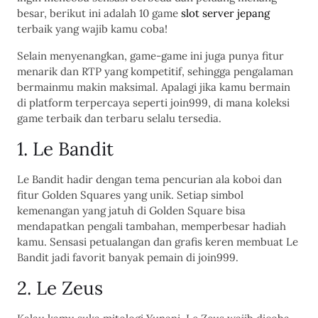
besar, berikut ini adalah 10 game
slot server jepang
terbaik yang wajib kamu coba!
Selain menyenangkan, game-game ini juga punya fitur
menarik dan RTP yang kompetitif, sehingga pengalaman
bermainmu makin maksimal. Apalagi jika kamu bermain
di platform terpercaya seperti join999, di mana koleksi
game terbaik dan terbaru selalu tersedia.
1. Le Bandit
Le Bandit hadir dengan tema pencurian ala koboi dan
fitur Golden Squares yang unik. Setiap simbol
kemenangan yang jatuh di Golden Square bisa
mendapatkan pengali tambahan, memperbesar hadiah
kamu. Sensasi petualangan dan grafis keren membuat Le
Bandit jadi favorit banyak pemain di join999.
2. Le Zeus