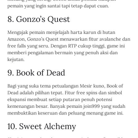
pemain yang ingin santai tapi tetap dapat cuan.
8. Gonzo’s Quest
Mengajak pemain menjelajah harta karun di hutan
Amazon, Gonzo’s Quest menawarkan fitur avalanche dan
free falls yang seru. Dengan RTP cukup tinggi, game ini
memberi pengalaman bermain yang penuh aksi dan
kejutan.
9. Book of Dead
Bagi yang suka tema petualangan Mesir kuno, Book of
Dead adalah pilihan tepat. Fitur free spins dan simbol
ekspansi membuat setiap putaran penuh potensi
kemenangan besar. Banyak pemain join999 yang sudah
membuktikan keseruan dan peluang menang game ini.
10. Sweet Alchemy