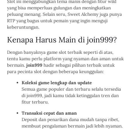
Slot ini menggabungkan tema manis dengan fitur wild
yang bisa memperluas gulungan dan meningkatkan
peluang menang. Selain seru, Sweet Alchemy juga punya
RTP yang bagus untuk pemain yang ingin menguji
keberuntungan.
Kenapa Harus Main di join999?
Dengan banyaknya game slot terbaik seperti di atas,
tentu kamu perlu platform yang nyaman dan aman untuk
bermain.
join999
hadir sebagai pilihan terbaik untuk
para pecinta slot dengan beberapa keunggulan:
Koleksi game lengkap dan update
Semua game populer dan terbaru selalu tersedia
di join999, jadi kamu tidak ketinggalan tren dan
fitur terbaru.
Transaksi cepat dan aman
Deposit dan penarikan dana mudah tanpa ribet,
membuat pengalaman bermain jadi lebih nyaman.