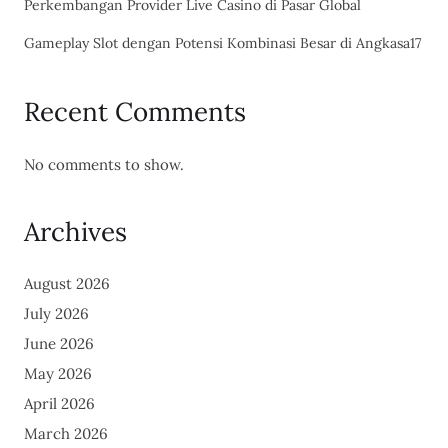
Perkembangan Provider Live Casino di Pasar Global
Gameplay Slot dengan Potensi Kombinasi Besar di Angkasa17
Recent Comments
No comments to show.
Archives
August 2026
July 2026
June 2026
May 2026
April 2026
March 2026