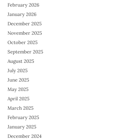
February 2026
January 2026
December 2025
November 2025
October 2025
September 2025
August 2025
July 2025
June 2025
May 2025
April 2025
March 2025
February 2025
January 2025
December 2024