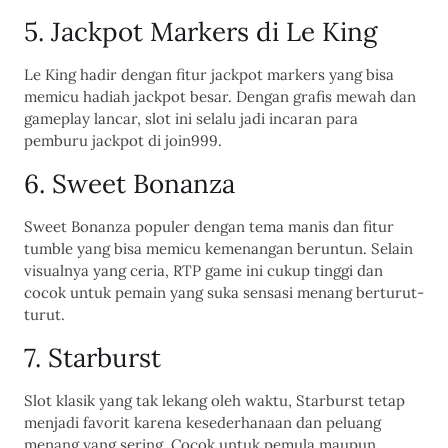
5. Jackpot Markers di Le King
Le King hadir dengan fitur jackpot markers yang bisa
memicu hadiah jackpot besar. Dengan grafis mewah dan
gameplay lancar, slot ini selalu jadi incaran para
pemburu jackpot di join999.
6. Sweet Bonanza
Sweet Bonanza populer dengan tema manis dan fitur
tumble yang bisa memicu kemenangan beruntun. Selain
visualnya yang ceria, RTP game ini cukup tinggi dan
cocok untuk pemain yang suka sensasi menang berturut-
turut.
7. Starburst
Slot klasik yang tak lekang oleh waktu, Starburst tetap
menjadi favorit karena kesederhanaan dan peluang
menang yang sering. Cocok untuk pemula maupun