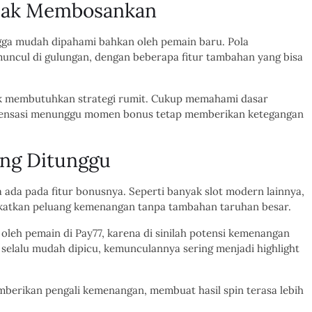
idak Membosankan
ingga mudah dipahami bahkan oleh pemain baru. Pola
ncul di gulungan, dengan beberapa fitur tambahan yang bisa
ak membutuhkan strategi rumit. Cukup memahami dasar
, sensasi menunggu momen bonus tetap memberikan ketegangan
ing Ditunggu
a ada pada fitur bonusnya. Seperti banyak slot modern lainnya,
gkatkan peluang kemenangan tanpa tambahan taruhan besar.
 oleh pemain di
Pay77
, karena di sinilah potensi kemenangan
k selalu mudah dipicu, kemunculannya sering menjadi highlight
emberikan pengali kemenangan, membuat hasil spin terasa lebih