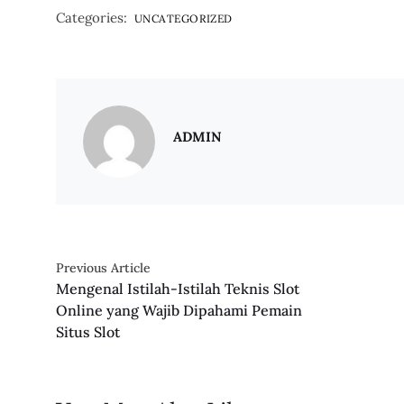
Categories:
UNCATEGORIZED
ADMIN
Previous Article
Mengenal Istilah-Istilah Teknis Slot
Online yang Wajib Dipahami Pemain
Situs Slot