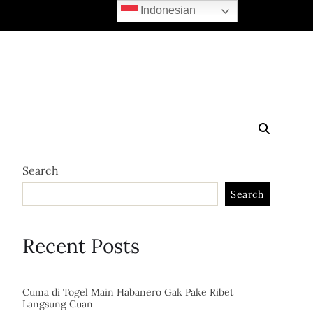
Indonesian
Search
Search
Recent Posts
Cuma di Togel Main Habanero Gak Pake Ribet
Langsung Cuan