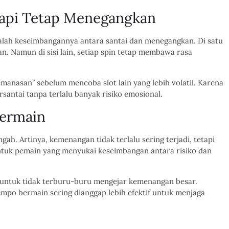
tapi Tetap Menegangkan
alah keseimbangannya antara santai dan menegangkan. Di satu
n. Namun di sisi lain, setiap spin tetap membawa rasa
manasan” sebelum mencoba slot lain yang lebih volatil. Karena
rsantai tanpa terlalu banyak risiko emosional.
Bermain
ah. Artinya, kemenangan tidak terlalu sering terjadi, tetapi
untuk pemain yang menyukai keseimbangan antara risiko dan
untuk tidak terburu-buru mengejar kemenangan besar.
mpo bermain sering dianggap lebih efektif untuk menjaga