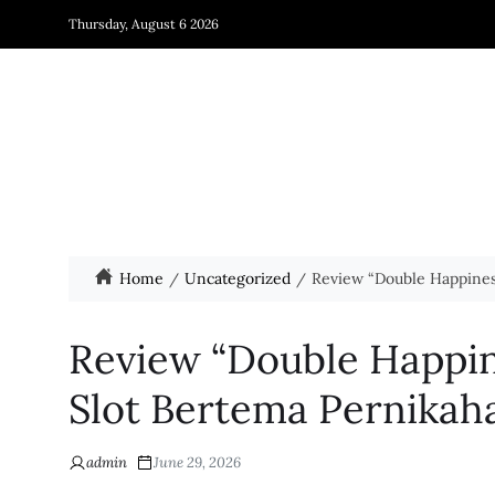
Thursday, August 6 2026
Home
Uncategorized
Review “Double Happines
Review “Double Happin
Slot Bertema Pernika
admin
June 29, 2026