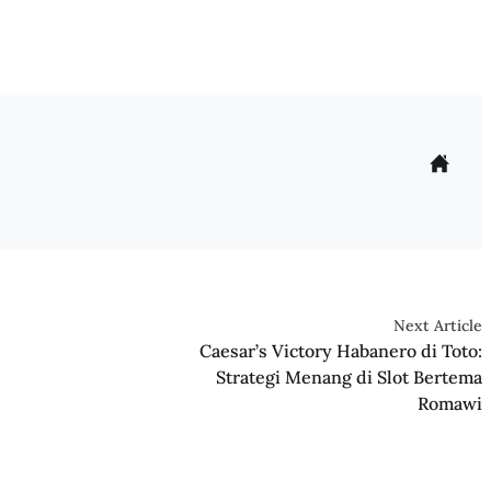
Next Article
Caesar’s Victory Habanero di Toto:
Strategi Menang di Slot Bertema
Romawi