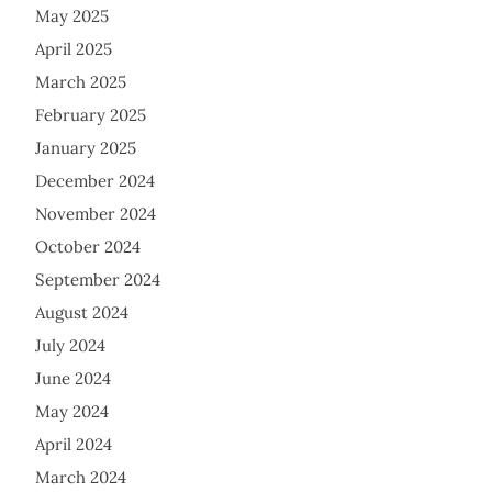
May 2025
April 2025
March 2025
February 2025
January 2025
December 2024
November 2024
October 2024
September 2024
August 2024
July 2024
June 2024
May 2024
April 2024
March 2024