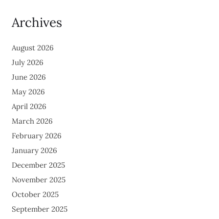
Archives
August 2026
July 2026
June 2026
May 2026
April 2026
March 2026
February 2026
January 2026
December 2025
November 2025
October 2025
September 2025