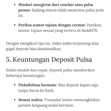
Hindari mengirim dari voucher atau pulsa
promo
: Kadang sistem tidak menerima pulsa jenis
ini.
Periksa nomor tujuan dengan cermat
: Pastikan
nomor tujuan sesuai yang tertera di Badak178.
Dengan mengikuti tips ini, risiko saldo terpotong atau
gagal deposit bisa diminimalkan.
5. Keuntungan Deposit Pulsa
Selain mudah dan cepat, deposit pulsa memberikan
beberapa keuntungan:
Fleksibilitas bermain
: Bisa deposit kapan saja
tanpa harus ke bank.
Hemat waktu
: Transaksi instan memungkinkan
pemain langsung mulai bermain.