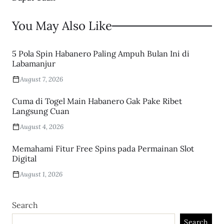
You May Also Like
5 Pola Spin Habanero Paling Ampuh Bulan Ini di
Labamanjur
August 7, 2026
Cuma di Togel Main Habanero Gak Pake Ribet
Langsung Cuan
August 4, 2026
Memahami Fitur Free Spins pada Permainan Slot
Digital
August 1, 2026
Search
Search