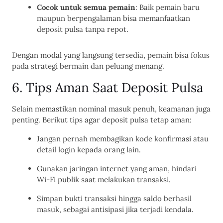
Cocok untuk semua pemain
: Baik pemain baru
maupun berpengalaman bisa memanfaatkan
deposit pulsa tanpa repot.
Dengan modal yang langsung tersedia, pemain bisa fokus
pada strategi bermain dan peluang menang.
6. Tips Aman Saat Deposit Pulsa
Selain memastikan nominal masuk penuh, keamanan juga
penting. Berikut tips agar deposit pulsa tetap aman:
Jangan pernah membagikan kode konfirmasi atau
detail login kepada orang lain.
Gunakan jaringan internet yang aman, hindari
Wi-Fi publik saat melakukan transaksi.
Simpan bukti transaksi hingga saldo berhasil
masuk, sebagai antisipasi jika terjadi kendala.