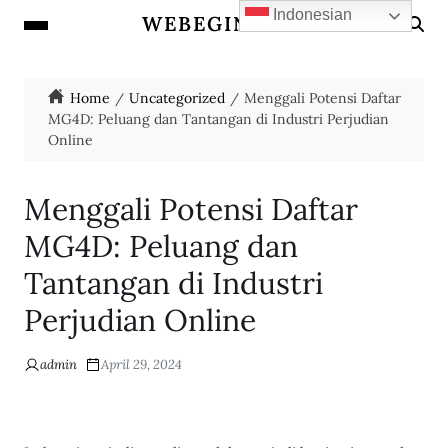
Indonesian
WEBEGINECMS
Home
Uncategorized
Menggali Potensi Daftar
MG4D: Peluang dan Tantangan di Industri Perjudian
Online
Menggali Potensi Daftar
MG4D: Peluang dan
Tantangan di Industri
Perjudian Online
admin
April 29, 2024