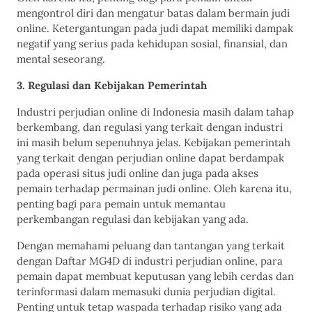
mengontrol diri dan mengatur batas dalam bermain judi
online. Ketergantungan pada judi dapat memiliki dampak
negatif yang serius pada kehidupan sosial, finansial, dan
mental seseorang.
3. Regulasi dan Kebijakan Pemerintah
Industri perjudian online di Indonesia masih dalam tahap
berkembang, dan regulasi yang terkait dengan industri
ini masih belum sepenuhnya jelas. Kebijakan pemerintah
yang terkait dengan perjudian online dapat berdampak
pada operasi situs judi online dan juga pada akses
pemain terhadap permainan judi online. Oleh karena itu,
penting bagi para pemain untuk memantau
perkembangan regulasi dan kebijakan yang ada.
Dengan memahami peluang dan tantangan yang terkait
dengan Daftar MG4D di industri perjudian online, para
pemain dapat membuat keputusan yang lebih cerdas dan
terinformasi dalam memasuki dunia perjudian digital.
Penting untuk tetap waspada terhadap risiko yang ada