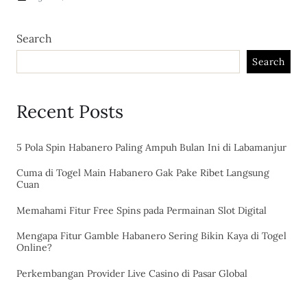
Search
Search
Recent Posts
5 Pola Spin Habanero Paling Ampuh Bulan Ini di Labamanjur
Cuma di Togel Main Habanero Gak Pake Ribet Langsung
Cuan
Memahami Fitur Free Spins pada Permainan Slot Digital
Mengapa Fitur Gamble Habanero Sering Bikin Kaya di Togel
Online?
Perkembangan Provider Live Casino di Pasar Global