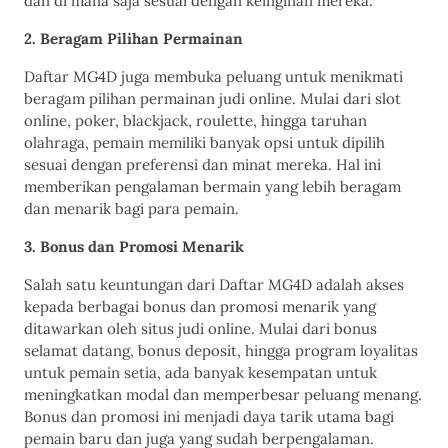
dan di mana saja sesuai dengan keinginan mereka.
2. Beragam Pilihan Permainan
Daftar MG4D juga membuka peluang untuk menikmati
beragam pilihan permainan judi online. Mulai dari slot
online, poker, blackjack, roulette, hingga taruhan
olahraga, pemain memiliki banyak opsi untuk dipilih
sesuai dengan preferensi dan minat mereka. Hal ini
memberikan pengalaman bermain yang lebih beragam
dan menarik bagi para pemain.
3. Bonus dan Promosi Menarik
Salah satu keuntungan dari Daftar MG4D adalah akses
kepada berbagai bonus dan promosi menarik yang
ditawarkan oleh situs judi online. Mulai dari bonus
selamat datang, bonus deposit, hingga program loyalitas
untuk pemain setia, ada banyak kesempatan untuk
meningkatkan modal dan memperbesar peluang menang.
Bonus dan promosi ini menjadi daya tarik utama bagi
pemain baru dan juga yang sudah berpengalaman.