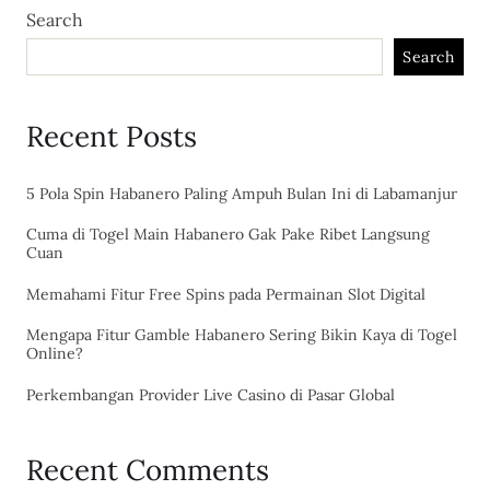
Search
Search
Recent Posts
5 Pola Spin Habanero Paling Ampuh Bulan Ini di Labamanjur
Cuma di Togel Main Habanero Gak Pake Ribet Langsung
Cuan
Memahami Fitur Free Spins pada Permainan Slot Digital
Mengapa Fitur Gamble Habanero Sering Bikin Kaya di Togel
Online?
Perkembangan Provider Live Casino di Pasar Global
Recent Comments