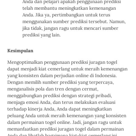
Anda dan pelajari apakah penggunaan prediksi
telah membantu meningkatkan kemenangan
Anda. Jika ya, pertimbangkan untuk terus
menggunakan sumber prediksi tersebut. Namun,
jika tidak, jangan ragu untuk mencari sumber
prediksi yang lain.
Kesimpulan
Mengoptimalkan penggunaan prediksi juragan togel
dapat menjadi kiat cemerlang untuk meraih kemenangan
yang konsisten dalam perjudian online di Indonesia.
Dengan memilih sumber prediksi yang terpercaya,
menganalisis pola dan tren dengan cermat,
menggabungkan prediksi dengan strategi pribadi,
menjaga emosi Anda, dan terus melakukan evaluasi
terhadap kinerja Anda, Anda dapat meningkatkan
peluang Anda untuk meraih kemenangan yang konsisten
dalam permainan togel online. Jadi, jangan ragu untuk
memanfaatkan prediksi juragan togel dalam permainan
Anda dan lihatlah bagaimana kiat-kiat cemerlang ini