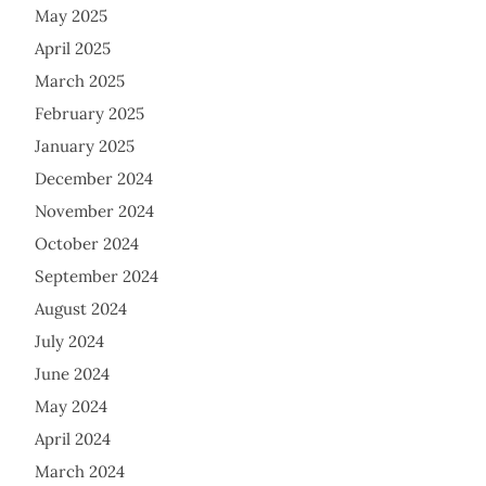
May 2025
April 2025
March 2025
February 2025
January 2025
December 2024
November 2024
October 2024
September 2024
August 2024
July 2024
June 2024
May 2024
April 2024
March 2024