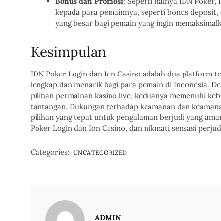
Bonus dan Promosi
: Seperti halnya IDN Poker
kepada para pemainnya, seperti bonus deposit, 
yang besar bagi pemain yang ingin memaksimal
Kesimpulan
IDN Poker Login dan Ion Casino adalah dua platform 
lengkap dan menarik bagi para pemain di Indonesia. D
pilihan permainan kasino live, keduanya memenuhi keb
tantangan. Dukungan terhadap keamanan dan keamanan
pilihan yang tepat untuk pengalaman berjudi yang aman
Poker Login dan Ion Casino, dan nikmati sensasi perju
Categories:
UNCATEGORIZED
ADMIN