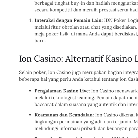
berbagai tingkat buy-in dan hadiah menggiurka
secara kompetitif dan meraih prestasi serta had
Interaksi dengan Pemain Lain
: IDN Poker Log
melalui fitur obrolan atau chat yang disediakan
meja poker fisik, di mana Anda dapat berdisku
baru.
Ion Casino: Alternatif Kasino
Selain poker, Ion Casino juga merupakan bagian integral
beberapa hal yang perlu Anda ketahui tentang Ion Casi
Pengalaman Kasino Live
: Ion Casino menawar
melalui teknologi streaming. Pemain dapat menik
baccarat dalam suasana yang autentik dan intera
Keamanan dan Keandalan
: Ion Casino dikena
lingkungan permainan yang adil dan terjamin. 
melindungi informasi pribadi dan keuangan par