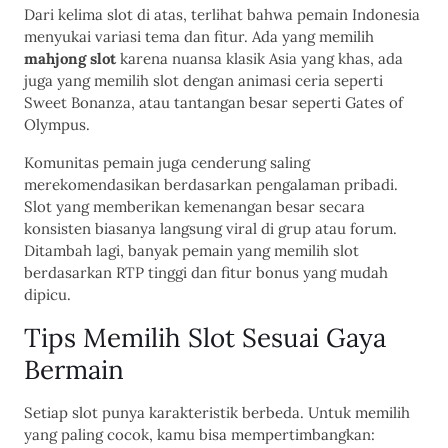
Dari kelima slot di atas, terlihat bahwa pemain Indonesia
menyukai variasi tema dan fitur. Ada yang memilih
mahjong slot
karena nuansa klasik Asia yang khas, ada
juga yang memilih slot dengan animasi ceria seperti
Sweet Bonanza, atau tantangan besar seperti Gates of
Olympus.
Komunitas pemain juga cenderung saling
merekomendasikan berdasarkan pengalaman pribadi.
Slot yang memberikan kemenangan besar secara
konsisten biasanya langsung viral di grup atau forum.
Ditambah lagi, banyak pemain yang memilih slot
berdasarkan RTP tinggi dan fitur bonus yang mudah
dipicu.
Tips Memilih Slot Sesuai Gaya
Bermain
Setiap slot punya karakteristik berbeda. Untuk memilih
yang paling cocok, kamu bisa mempertimbangkan: