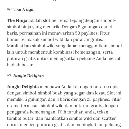
*
6.
The Ninja
The Ninja
adalah slot bertema Jepang dengan simbol-
simbol ninja yang menarik. Dengan 5 gulungan dan 4
baris, permainan ini menawarkan 50 paylines. Fitur
bonus termasuk simbol wild dan putaran gratis.
Manfaatkan simbol wild yang dapat menggantikan simbol
lain untuk membentuk kombinasi kemenangan, serta
putaran gratis untuk meningkatkan peluang Anda meraih
hadiah besar.
*
7.
Jungle Delights
Jungle Delights
membawa Anda ke tengah hutan tropis
dengan simbol-simbol buah yang segar dan lezat. Slot ini
memiliki 5 gulungan dan 3 baris dengan 25 paylines. Fitur
utama termasuk simbol wild dan putaran gratis dengan
pengganda kemenangan. Pilih taruhan Anda, tekan
tombol putar, dan manfaatkan simbol wild dan scatter
untuk memicu putaran gratis dan meningkatkan peluang