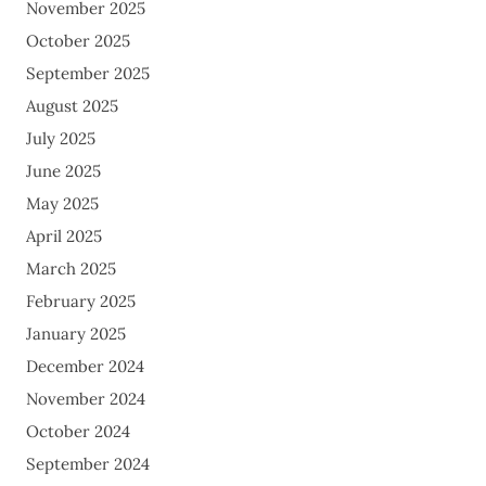
November 2025
October 2025
September 2025
August 2025
July 2025
June 2025
May 2025
April 2025
March 2025
February 2025
January 2025
December 2024
November 2024
October 2024
September 2024