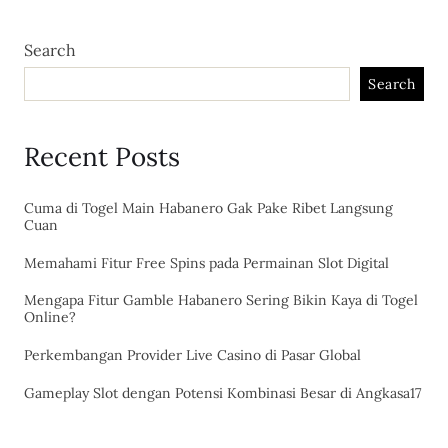
Search
Search
Recent Posts
Cuma di Togel Main Habanero Gak Pake Ribet Langsung
Cuan
Memahami Fitur Free Spins pada Permainan Slot Digital
Mengapa Fitur Gamble Habanero Sering Bikin Kaya di Togel
Online?
Perkembangan Provider Live Casino di Pasar Global
Gameplay Slot dengan Potensi Kombinasi Besar di Angkasa17